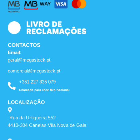
o
r
e
k
a
m
CONTACTOS
Email:
geral@megastock.pt
comercial@megastock.pt
+351 227 835 079
Chamada para rede fixa nacional
LOCALIZAÇÃO
Rua da Urtigueira 552
4410-304 Canelas Vila Nova de Gaia