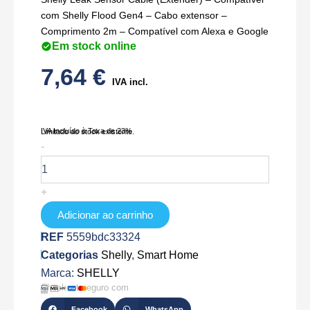
com Shelly Flood Gen4 – Cabo extensor –
Comprimento 2m – Compatível com Alexa e Google
Em stock online
7,64
€
IVA incl.
IVA Incluído à Taxa de 23%
Limitado ao stock existente.
Quantidade
-
de
SH-
LEAK-
+
SENSOR-
CABLE
Adicionar ao carrinho
REF
5559bdc33324
Categorias
Shelly
,
Smart Home
Marca:
SHELLY
Checkout seguro com
Facebook
WhatsApp