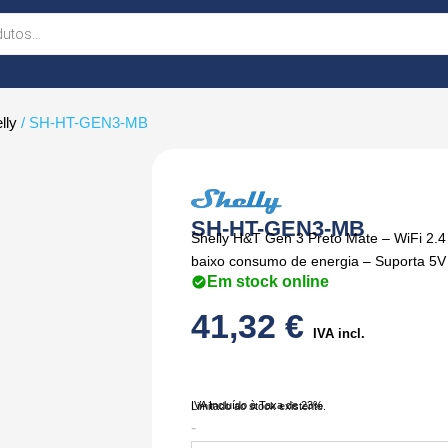
lly
/ SH-HT-GEN3-MB
SH-HT-GEN3-MB
Shelly H&T Gen 3 Preto Mate – WiFi 2.4
baixo consumo de energia – Suporta 5V 
Em stock online
41,32
€
IVA incl.
IVA Incluído à Taxa de 23%
Limitado ao stock existente.
Quantidade
-
de