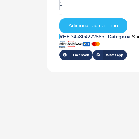
SH-
HT-
+
GEN3-
MB
Adicionar ao carrinho
REF
34a804222885
Categoria
She
Checkout seguro com
Facebook
WhatsApp