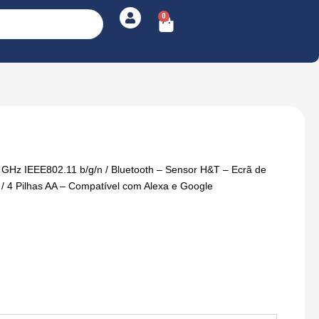
0
Cart
 GHz IEEE802.11 b/g/n / Bluetooth – Sensor H&T – Ecrã de
/ 4 Pilhas AA – Compatível com Alexa e Google