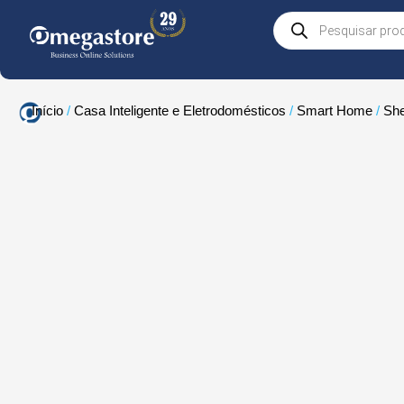
Skip
Products
to
search
content
Início
/
Casa Inteligente e Eletrodomésticos
/
Smart Home
/
She