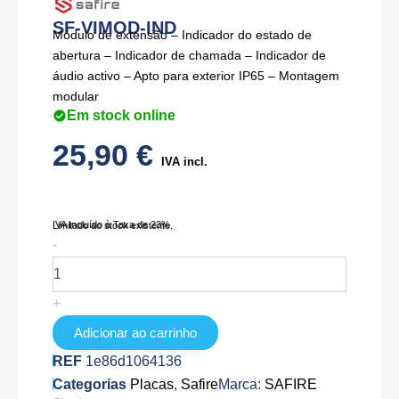
SF-VIMOD-IND
Módulo de extensão – Indicador do estado de
abertura – Indicador de chamada – Indicador de
áudio activo – Apto para exterior IP65 – Montagem
modular
Em stock online
25,90
€
IVA incl.
IVA Incluído à Taxa de 23%
Limitado ao stock existente.
Quantidade
-
de
SF-
VIMOD-
+
IND
Adicionar ao carrinho
REF
1e86d1064136
Categorias
Placas
,
Safire
Marca:
SAFIRE