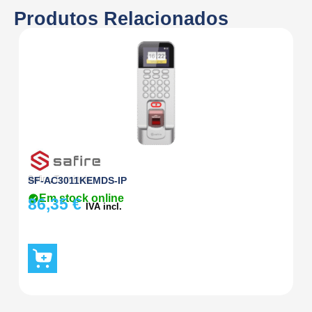
Produtos Relacionados
Safire
,
Terminais
Sa
SF-AC3011KEMDS-IP
S
Em stock online
86,35
€
4
IVA incl.