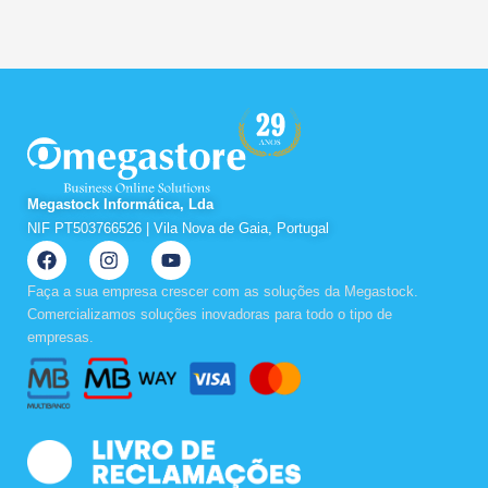
Megastock Informática, Lda
NIF PT503766526 | Vila Nova de Gaia, Portugal
F
I
Y
a
n
o
c
s
u
Faça a sua empresa crescer com as soluções da Megastock.
e
t
t
Comercializamos soluções inovadoras para todo o tipo de
b
a
u
empresas.
o
g
b
o
r
e
k
a
m