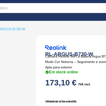
-ARGUS-B730-W
RL-ARGUS-B730-W
Câmara Reolink WiFi a Bateria Argus B
Modo Cor Noturna – Seguimento e zoom 
Apta para exterior
Em stock online
173,10
€
IVA incl.
IVA Incluído à Taxa de 23%
Limitado ao stock existente.
Quantidade