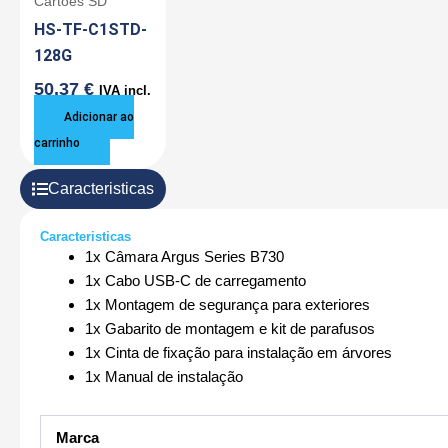
Cartões SD
HS-TF-C1STD-
128G
50,37
€
IVA incl.
Adicionar ao
carrinho
Caracteristicas
Caracteristicas
1x Câmara Argus Series B730
1x Cabo USB-C de carregamento
1x Montagem de segurança para exteriores
1x Gabarito de montagem e kit de parafusos
1x Cinta de fixação para instalação em árvores
1x Manual de instalação
Marca