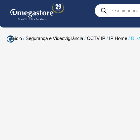
Skip
Products
to
search
content
Início
/
Segurança e Videovigilância
/
CCTV IP
/
IP Home
/ RL