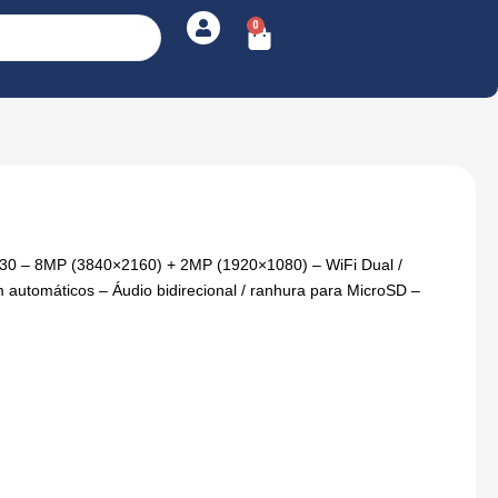
0
Cart
730 – 8MP (3840×2160) + 2MP (1920×1080) – WiFi Dual /
automáticos – Áudio bidirecional / ranhura para MicroSD –