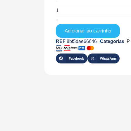
-
de
RL-
ARGUS-
+
B730-
W
Adicionar ao carrinho
REF
8bf5dae66646
Categorias
IP
Checkout seguro com
Facebook
WhatsApp