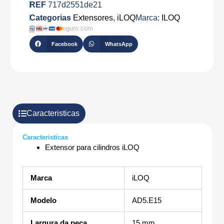
REF
717d2551de21
Categorias
Extensores
,
iLOQ
Marca:
ILOQ
Checkout seguro com
Facebook
WhatsApp
Caracteristicas
Caracteristicas
Extensor para cilindros iLOQ
Marca
iLOQ
Modelo
AD5.E15
Largura da peça
15 mm