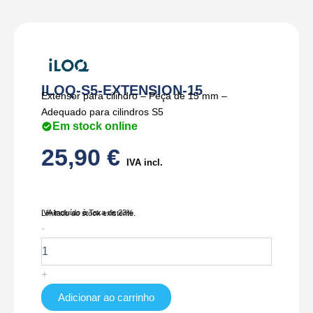
ILOQ-S5-EXTENSION-15
Extensor para cilindro – Peça de 15 mm –
Adequado para cilindros S5
Em stock online
25,90
€
IVA incl.
IVA Incluído à Taxa de 23%
Limitado ao stock existente.
Quantidade
-
de
ILOQ-
S5-
+
EXTENSION-
15
Adicionar ao carrinho