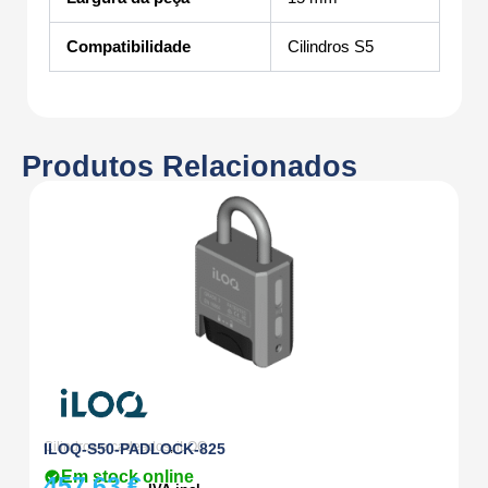
Compatibilidade
Cilindros S5
Produtos Relacionados
Cilindros e cadeados
,
iLOQ
Ex
ILOQ-S50-PADLOCK-825
I
Em stock online
457,63
€
1