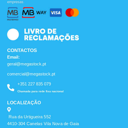
empresas.
o
g
b
o
r
e
k
a
m
CONTACTOS
Email:
geral@megastock.pt
comercial@megastock.pt
+351 227 835 079
Chamada para rede fixa nacional
LOCALIZAÇÃO
Rua da Urtigueira 552
4410-304 Canelas Vila Nova de Gaia