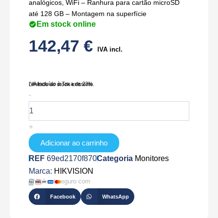
analógicos, WiFi – Ranhura para cartão microSD
até 128 GB – Montagem na superfície
Em stock online
142,47
€
IVA incl.
IVA Incluído à Taxa de 23%
Limitado ao stock existente.
Quantidade
-
de
DS-
KH6352-
+
WTDE6(B)
Adicionar ao carrinho
REF
69ed2170f870
Categoria
Monitores
Marca:
HIKVISION
Checkout seguro com
Facebook
WhatsApp