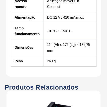
Acesso
Aplicação móvel Hik-
remoto
Connect
Alimentação
DC 12 V / 420 mA máx.
Temp.
-10 ºC ~ +50 ºC
funcionamento
114 (Al) x 175 (Lg) x 18 (Pf)
Dimensões
mm
Peso
260 g
Produtos Relacionados