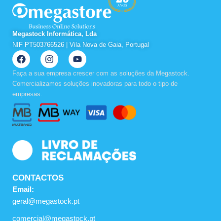
Megastock Informática, Lda
NIF PT503766526 | Vila Nova de Gaia, Portugal
F
I
Y
a
n
o
c
s
u
Faça a sua empresa crescer com as soluções da Megastock.
e
t
t
Comercializamos soluções inovadoras para todo o tipo de
b
a
u
empresas.
o
g
b
o
r
e
k
a
m
CONTACTOS
Email:
geral@megastock.pt
comercial@megastock.pt