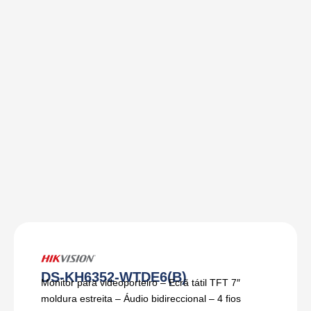
DS-KH6352-WTDE6(B)
Monitor para videoporteiro – Ecrã tátil TFT 7″
moldura estreita – Áudio bidireccional – 4 fios