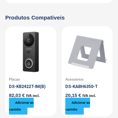
Produtos Compativeis
Placas
Acessórios
DS-KB2422T-IM(B)
DS-KABH6350-T
82,03
€
20,15
€
IVA incl.
IVA incl.
Adicionar ao
Adicionar ao
carrinho
carrinho