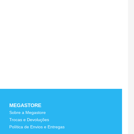
Dete
A-R
E
2,
MEGASTORE
Sobre a Megastore
Trocas e Devoluções
e
Política de Envios e Entregas