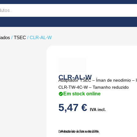
lados
/
TSEC
/ CLR-AL-W
CLR-AL-W
Adaptador TSEC – Íman de neodimio – 
CLR-TW-4C-W – Tamanho reduzido
Em stock online
5,47
€
IVA incl.
IVA Incluído à Taxa de 23%
Limitado ao stock existente.