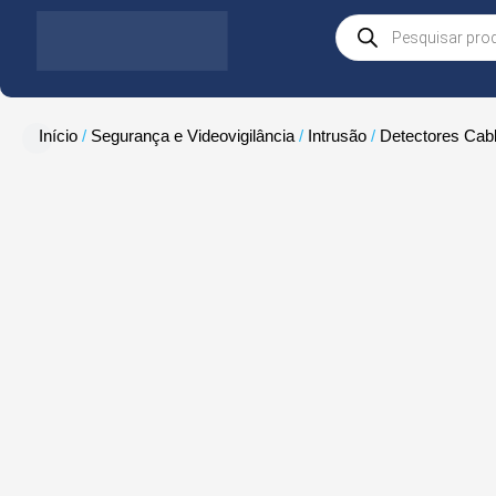
Skip
Products
to
search
content
Início
/
Segurança e Videovigilância
/
Intrusão
/
Detectores Cab