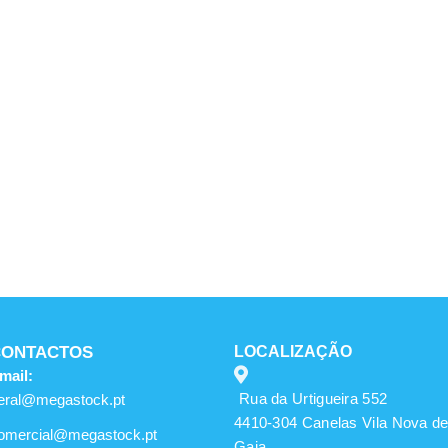
CONTACTOS
LOCALIZAÇÃO
mail:
Rua da Urtigueira 552
eral@megastock.pt
4410-304 Canelas Vila Nova d
omercial@megastock.pt
Gaia