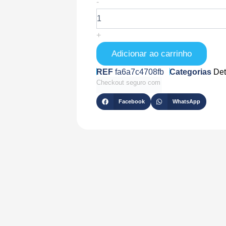
Quantidade
-
de
CLR-
AL-
+
W
Adicionar ao carrinho
REF
fa6a7c4708fb
Categorias
Det
Checkout seguro com
Facebook
WhatsApp