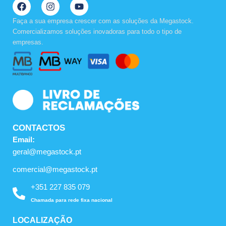
F
I
Y
a
n
o
c
s
u
Faça a sua empresa crescer com as soluções da Megastock.
e
t
t
Comercializamos soluções inovadoras para todo o tipo de
b
a
u
empresas.
o
g
b
o
r
e
k
a
m
CONTACTOS
Email:
geral@megastock.pt
comercial@megastock.pt
+351 227 835 079
Chamada para rede fixa nacional
LOCALIZAÇÃO