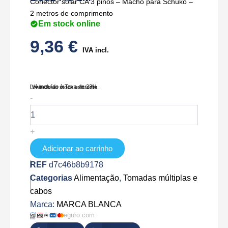
Conector solar CA 3 pinos – Macho para Schuko –
2 metros de comprimento
Em stock online
9,36
€
IVA incl.
IVA Incluído à Taxa de 23%
Limitado ao stock existente.
Quantidade
-
de
BC01-
AC-
+
2M
Adicionar ao carrinho
REF
d7c46b8b9178
Categorias
Alimentação
,
Tomadas múltiplas e
cabos
Marca:
MARCA BLANCA
Checkout seguro com