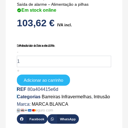
Saída de alarme – Alimentação a pilhas
Em stock online
103,62
€
IVA incl.
IVA Incluído à Taxa de 23%
Limitado ao stock existente.
Quantidade
-
de
ABE-
100W
+
Adicionar ao carrinho
REF
80a404415e6d
Categorias
Barreiras Infravermelhas
,
Intrusão
Marca:
MARCA BLANCA
Checkout seguro com
Facebook
WhatsApp