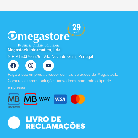
Megastock Informática, Lda
NIF PT503766526 | Vila Nova de Gaia, Portugal
F
I
Y
a
n
o
c
s
u
Faça a sua empresa crescer com as soluções da Megastock.
e
t
t
Comercializamos soluções inovadoras para todo o tipo de
b
a
u
empresas.
o
g
b
o
r
e
k
a
m