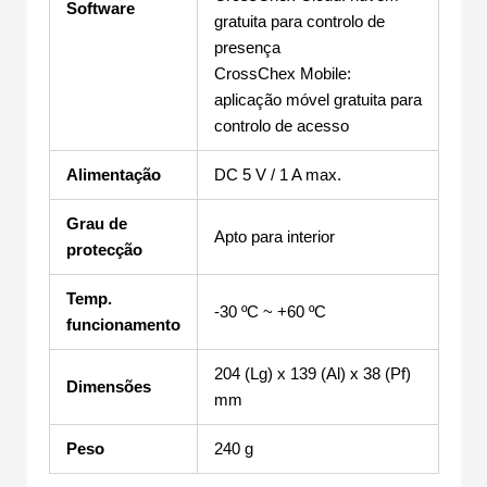
Software
gratuita para controlo de
presença
CrossChex Mobile:
aplicação móvel gratuita para
controlo de acesso
Alimentação
DC 5 V / 1 A max.
Grau de
Apto para interior
protecção
Temp.
-30 ºC ~ +60 ºC
funcionamento
204 (Lg) x 139 (Al) x 38 (Pf)
Dimensões
mm
Peso
240 g