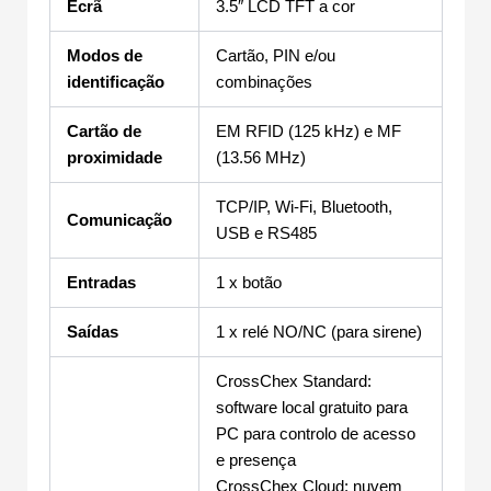
Ecrã
3.5″ LCD TFT a cor
Modos de
Cartão, PIN e/ou
identificação
combinações
Cartão de
EM RFID (125 kHz) e MF
proximidade
(13.56 MHz)
TCP/IP, Wi-Fi, Bluetooth,
Comunicação
USB e RS485
Entradas
1 x botão
Saídas
1 x relé NO/NC (para sirene)
CrossChex Standard:
software local gratuito para
PC para controlo de acesso
e presença
CrossChex Cloud: nuvem