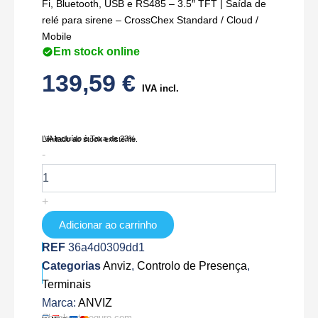
Fi, Bluetooth, USB e RS485 – 3.5″ TFT | Saída de
relé para sirene – CrossChex Standard / Cloud /
Mobile
Em stock online
139,59
€
IVA incl.
IVA Incluído à Taxa de 23%
Limitado ao stock existente.
Quantidade
-
de
A350C-
BT-
+
WIFI
Adicionar ao carrinho
REF
36a4d0309dd1
Categorias
Anviz
,
Controlo de Presença
,
Terminais
Marca:
ANVIZ
Checkout seguro com