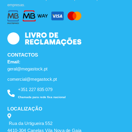
b
a
u
empresas.
o
g
b
o
r
e
k
a
m
CONTACTOS
Email:
geral@megastock.pt
comercial@megastock.pt
+351 227 835 079
Chamada para rede fixa nacional
LOCALIZAÇÃO
Rua da Urtigueira 552
4410-304 Canelas Vila Nova de Gaia