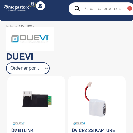
Skip
Products
0
C
search
to
content
Início
/ DUEVI
DUEVI
Duevi
Duevi
DV-BTLINK
DV-CR2-2S-KAPTURE