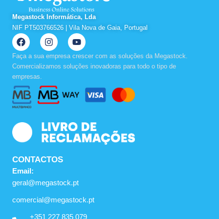
Megastock Informática, Lda
NIF PT503766526 | Vila Nova de Gaia, Portugal
F
I
Y
a
n
o
c
s
u
Faça a sua empresa crescer com as soluções da Megastock.
e
t
t
Comercializamos soluções inovadoras para todo o tipo de
b
a
u
empresas.
o
g
b
o
r
e
k
a
m
CONTACTOS
Email:
geral@megastock.pt
comercial@megastock.pt
+351 227 835 079