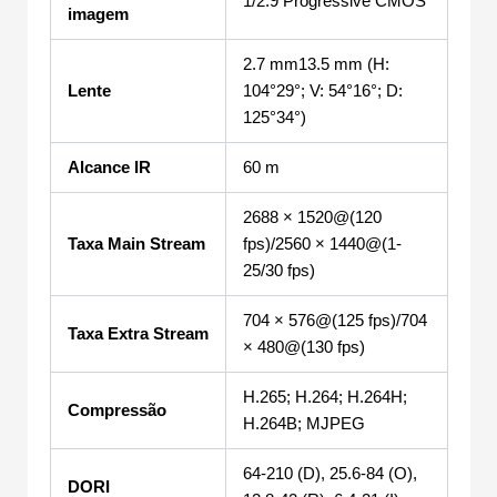
1/2.9 Progressive CMOS
imagem
2.7 mm13.5 mm (H:
Lente
104°29°; V: 54°16°; D:
125°34°)
Alcance IR
60 m
2688 × 1520@(120
Taxa Main Stream
fps)/2560 × 1440@(1-
25/30 fps)
704 × 576@(125 fps)/704
Taxa Extra Stream
× 480@(130 fps)
H.265; H.264; H.264H;
Compressão
H.264B; MJPEG
64-210 (D), 25.6-84 (O),
DORI