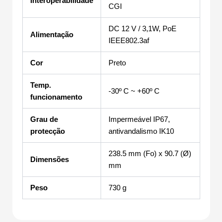
Interoperabilidade
CGI
DC 12 V / 3,1W, PoE
Alimentação
IEEE802.3af
Cor
Preto
Temp.
-30º C ~ +60º C
funcionamento
Grau de
Impermeável IP67,
protecção
antivandalismo IK10
238.5 mm (Fo) x 90.7 (Ø)
Dimensões
mm
Peso
730 g