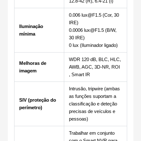
12.8-42 (R), 6.4-21 (I)
0.006 lux@F1.5 (Cor, 30
IRE)
Iluminação
0.0006 lux@F1.5 (B/W,
mínima
30 IRE)
0 lux (Iluminador ligado)
WDR 120 dB, BLC, HLC,
Melhoras de
AWB, AGC, 3D-NR, ROI
imagem
, Smart IR
Intrusão, tripwire (ambas
as funções suportam a
SIV (proteção do
classificação e deteção
perímetro)
precisas de veículos e
pessoas)
Trabalhar em conjunto
com o Smart NVR para