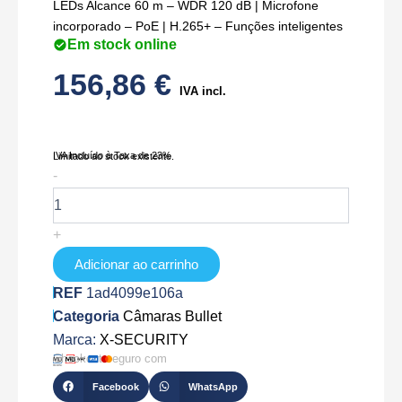
LEDs Alcance 60 m – WDR 120 dB | Microfone
incorporado – PoE | H.265+ – Funções inteligentes
Em stock online
156,86
€
IVA incl.
IVA Incluído à Taxa de 23%
Limitado ao stock existente.
Quantidade
-
de
XS-
IPB830ZSWH-
+
4P-
AI-
Adicionar ao carrinho
BLACK
REF
1ad4099e106a
Categoria
Câmaras Bullet
Marca:
X-SECURITY
Checkout seguro com
Facebook
WhatsApp