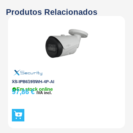
Produtos Relacionados
Câmaras Bullet
Câ
XS-IPB619SWH-4P-AI
X
Em stock online
97,86
€
3
IVA incl.