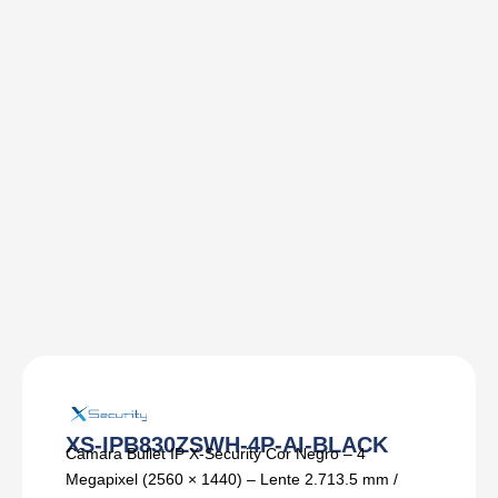
XS-IPB830ZSWH-4P-AI-BLACK
Câmara Bullet IP X-Security Cor Negro – 4
Megapixel (2560 × 1440) – Lente 2.713.5 mm /