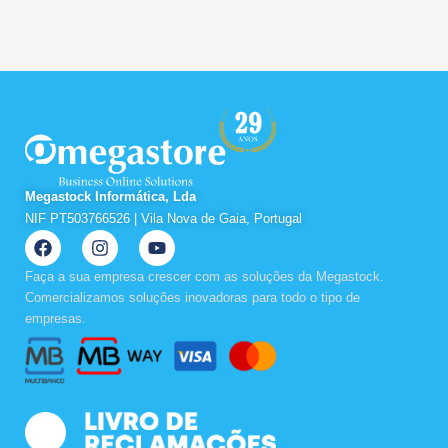
Megastock Informática, Lda
NIF PT503766526 | Vila Nova de Gaia, Portugal
F
I
Y
a
n
o
c
s
u
Faça a sua empresa crescer com as soluções da Megastock.
e
t
t
Comercializamos soluções inovadoras para todo o tipo de
b
a
u
empresas.
o
g
b
o
r
e
k
a
m