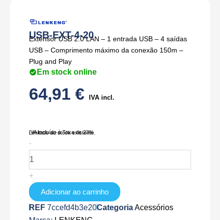
USB-EXT-4-20
Extensor USB 2.0 LAN – 1 entrada USB – 4 saídas
USB – Comprimento máximo da conexão 150m –
Plug and Play
Em stock online
64,91
€
IVA incl.
IVA Incluído à Taxa de 23%
Limitado ao stock existente.
Quantidade
-
de
USB-
EXT-
+
4-
20
Adicionar ao carrinho
REF
7ccefd4b3e20
Categoria
Acessórios