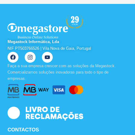
Megastock Informática, Lda
NIF PT503766526 | Vila Nova de Gaia, Portugal
F
I
Y
a
n
o
c
s
u
Faça a sua empresa crescer com as soluções da Megastock.
e
t
t
Comercializamos soluções inovadoras para todo o tipo de
b
a
u
empresas.
o
g
b
o
r
e
k
a
m
CONTACTOS