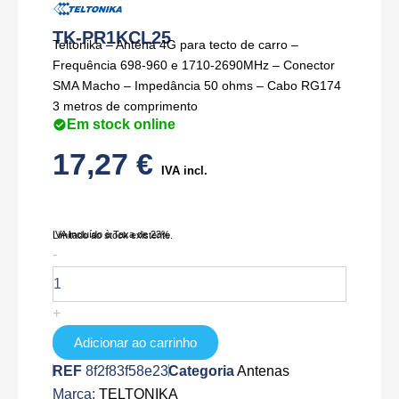
TK-PR1KCL25
Teltonika – Antena 4G para tecto de carro –
Frequência 698-960 e 1710-2690MHz – Conector
SMA Macho – Impedância 50 ohms – Cabo RG174
3 metros de comprimento
Em stock online
17,27
€
IVA incl.
IVA Incluído à Taxa de 23%
Limitado ao stock existente.
Quantidade
-
de
TK-
PR1KCL25
+
Adicionar ao carrinho
REF
8f2f83f58e23
Categoria
Antenas
Marca:
TELTONIKA