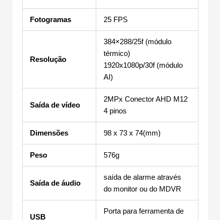
Fotogramas
25 FPS
384×288/25f (módulo
térmico)
Resolução
1920x1080p/30f (módulo
AI)
2MPx Conector AHD M12
Saída de vídeo
4 pinos
Dimensões
98 x 73 x 74(mm)
Peso
576g
saída de alarme através
Saída de áudio
do monitor ou do MDVR
Porta para ferramenta de
USB