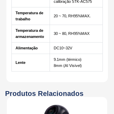
calibração STK-AC575
Temperatura de
20 ~ 70, RH95%MAX.
trabalho
Temperatura de
30 ~ 80, RH95%MAX
armazenamento
Alimentação
DC10~32V
9.1mm (térmico)
Lente
8mm (AI Visível)
Produtos Relacionados