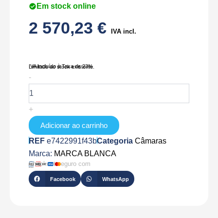
Em stock online
2 570,23
€
IVA incl.
IVA Incluído à Taxa de 23%
Limitado ao stock existente.
Quantidade
-
de
STK-
TC639-
+
T3
Adicionar ao carrinho
REF
e7422991f43b
Categoria
Câmaras
Marca:
MARCA BLANCA
Checkout seguro com
Facebook
WhatsApp