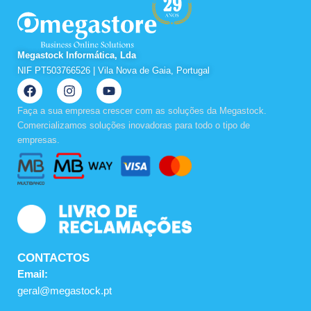
Megastock Informática, Lda
NIF PT503766526 | Vila Nova de Gaia, Portugal
F
I
Y
a
n
o
c
s
u
Faça a sua empresa crescer com as soluções da Megastock.
e
t
t
Comercializamos soluções inovadoras para todo o tipo de
b
a
u
empresas.
o
g
b
o
r
e
k
a
m
CONTACTOS
Email:
geral@megastock.pt