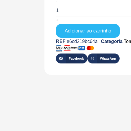
-
de
SH-
PLUG-
+
M-
GEN3-
Adicionar ao carrinho
W-
X2
REF
e6cd219bc64a
Categoria
Tom
Checkout seguro com
Facebook
WhatsApp