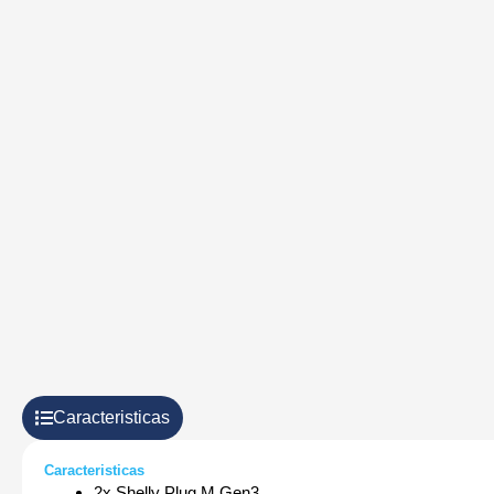
Caracteristicas
Caracteristicas
2x Shelly Plug M Gen3