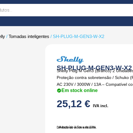
lly
/
Tomadas inteligentes
/ SH-PLUG-M-GEN3-W-X2
SH-PLUG-M-GEN3-W-X2
Shelly Plug M Gen3 (Branco) 2 Unidades
Proteção contra sobretensão / Schuko (F
AC 230V / 3000W / 13A – Compatível co
Em stock online
25,12
€
IVA incl.
IVA Incluído à Taxa de 23%
Limitado ao stock existente.
Quantidade