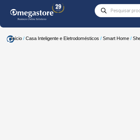
Skip
Products
to
search
content
Início
/
Casa Inteligente e Eletrodomésticos
/
Smart Home
/
She