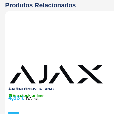
Produtos Relacionados
Ajax
,
Smart Home
AJ-CENTERCOVER-LAN-B
Em stock online
4,33
€
IVA incl.