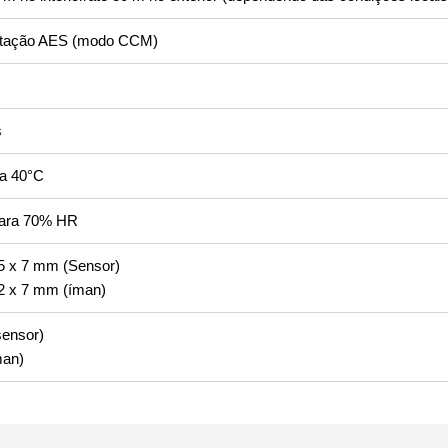
ptação AES (modo CCM)
s
 a 40°C
ara 70% HR
5 x 7 mm (Sensor)
2 x 7 mm (íman)
sensor)
man)