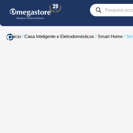
Skip
Products
to
search
content
Início
/
Casa Inteligente e Eletrodomésticos
/
Smart Home
/ S