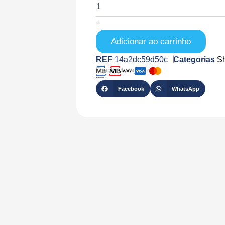
SH-
BLU-
+
DOOR-
WINDOW-
Adicionar ao carrinho
BROWN
REF
14a2dc59d50c
Categorias
Sh
Checkout seguro com
Facebook
WhatsApp