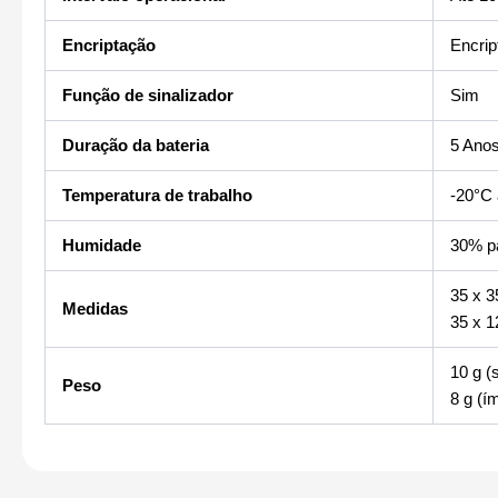
Encriptação
Encri
Função de sinalizador
Sim
Duração da bateria
5 Ano
Temperatura de trabalho
-20°C
Humidade
30% p
35 x 3
Medidas
35 x 1
10 g (
Peso
8 g (í