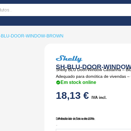
H-BLU-DOOR-WINDOW-BROWN
SH-BLU-DOOR-WINDO
Shelly BLU Door/Window Castanha – Blu
Adequado para domótica de vivendas –
Em stock online
18,13
€
IVA incl.
IVA Incluído à Taxa de 23%
Limitado ao stock existente.
Quantidade
-
de