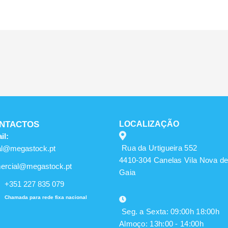
NTACTOS
LOCALIZAÇÃO
il:
Rua da Urtigueira 552
al@megastock.pt
4410-304 Canelas Vila Nova d
ercial@megastock.pt
Gaia
+351 227 835 079
Chamada para rede fixa nacional
Seg. a Sexta: 09:00h 18:00h
Almoço: 13h:00 - 14:00h