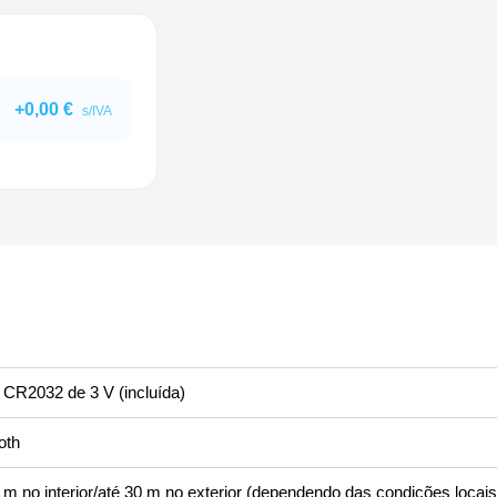
+
0,00
€
s/IVA
a CR2032 de 3 V (incluída)
oth
 m no interior/até 30 m no exterior (dependendo das condições locais