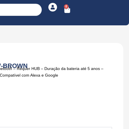
0
Cart
W-BROWN
etooth – Requer HUB – Duração da bateria até 5 anos –
 Compatível com Alexa e Google