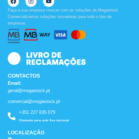
a
n
o
c
s
u
Faça a sua empresa crescer com as soluções da Megastock.
e
t
t
Comercializamos soluções inovadoras para todo o tipo de
b
a
u
empresas.
o
g
b
o
r
e
k
a
m
CONTACTOS
Email:
geral@megastock.pt
comercial@megastock.pt
+351 227 835 079
Chamada para rede fixa nacional
LOCALIZAÇÃO