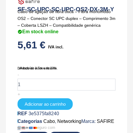
SF-SC-UPC-SC-UPC-OS2-DX-3M-Y
Cabo de ligação de fibra ótica – Fibra monomodo
OS2 – Conector SC UPC duplex – Comprimento 3m
– Coberta LSZH – Compatibilidade genérica
Em stock online
5,61
€
IVA incl.
IVA Incluído à Taxa de 23%
Limitado ao stock existente.
Quantidade
-
de
SF-
SC-
+
UPC-
SC-
Adicionar ao carrinho
UPC-
REF
3e5375fa8240
OS2-
Categorias
DX-
Cabo
,
Networking
Marca:
SAFIRE
3M-
Checkout seguro com