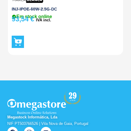
Acessórios
,
Networking
Ac
INJ-IPOE-60W-2.5G-DC
C
Em stock online
93,54
€
6
IVA incl.
Megastock Informática, Lda
NIF PT503766526 | Vila Nova de Gaia, Portugal
F
I
Y