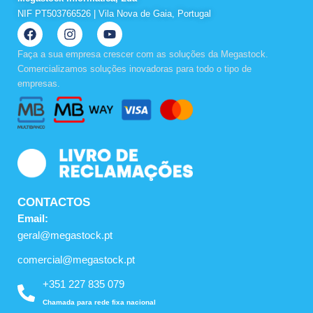
NIF PT503766526 | Vila Nova de Gaia, Portugal
F
I
Y
a
n
o
c
s
u
Faça a sua empresa crescer com as soluções da Megastock.
e
t
t
Comercializamos soluções inovadoras para todo o tipo de
b
a
u
empresas.
o
g
b
o
r
e
k
a
m
CONTACTOS
Email:
geral@megastock.pt
comercial@megastock.pt
+351 227 835 079
Chamada para rede fixa nacional