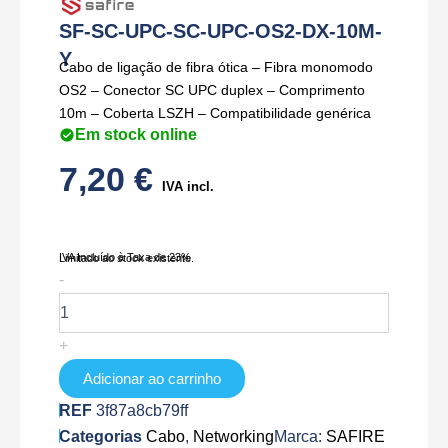
SF-SC-UPC-SC-UPC-OS2-DX-10M-
Y
Cabo de ligação de fibra ótica – Fibra monomodo
OS2 – Conector SC UPC duplex – Comprimento
10m – Coberta LSZH – Compatibilidade genérica
Em stock online
7,20
€
IVA incl.
IVA Incluído à Taxa de 23%
Limitado ao stock existente.
Quantidade
-
de
SF-
SC-
+
UPC-
SC-
Adicionar ao carrinho
UPC-
REF
3f87a8cb79ff
OS2-
Categorias
DX-
Cabo
,
Networking
Marca:
SAFIRE