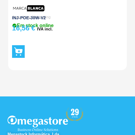
Acessórios
,
Networking
Ac
INJ-POE-30W-V2
A
Em stock online
16,56
€
1
IVA incl.
Megastock Informática, Lda