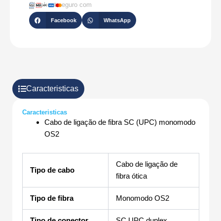
10M-
Checkout seguro com
Y
Facebook
WhatsApp
Caracteristicas
Caracteristicas
Cabo de ligação de fibra SC (UPC) monomodo
OS2
Cabo de ligação de
Tipo de cabo
fibra ótica
Tipo de fibra
Monomodo OS2
Tipo de conector
SC UPC duplex