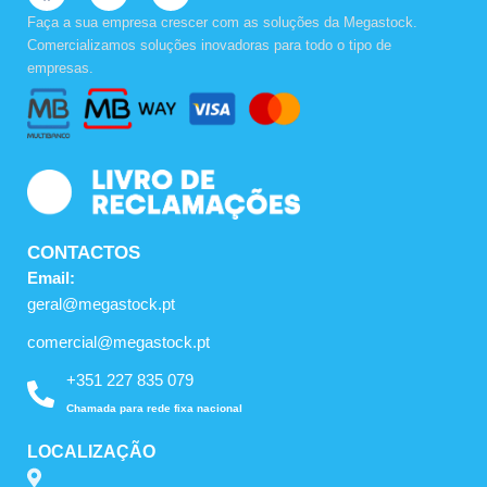
c
s
u
Faça a sua empresa crescer com as soluções da Megastock.
e
t
t
Comercializamos soluções inovadoras para todo o tipo de
b
a
u
empresas.
o
g
b
o
r
e
k
a
m
CONTACTOS
Email:
geral@megastock.pt
comercial@megastock.pt
+351 227 835 079
Chamada para rede fixa nacional
LOCALIZAÇÃO