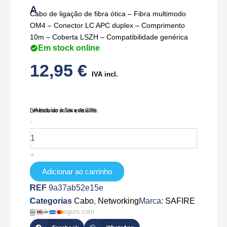
A
Cabo de ligação de fibra ótica – Fibra multimodo
OM4 – Conector LC APC duplex – Comprimento
10m – Coberta LSZH – Compatibilidade genérica
Em stock online
12,95
€
IVA incl.
IVA Incluído à Taxa de 23%
Limitado ao stock existente.
Quantidade
-
de
SF-
LC-
+
APC-
LC-
Adicionar ao carrinho
APC-
REF
9a37ab52e15e
OM4-
Categorias
DX-
Cabo
,
Networking
Marca:
SAFIRE
10M-
Checkout seguro com
A