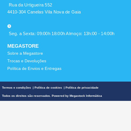
Rua da Urtigueira 552
4410-304 Canelas Vila Nova de Gaia
Seg. a Sexta: 09:00h 18:00h Almoço: 13h:00 - 14:00h
MEGASTORE
Sobre a Megastore
Trocas e Devoluções
Política de Envios e Entregas
Termos e condições
|
Política de cookies
|
Política de privacidade
Todos os direitos são reservados. Powered by
Megastock Informática