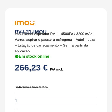
RV-L21-IMOU
Imou Robot Aspirador RV1 – 4500Pa / 3200 mAh –
Varrer, aspirar e passar a esfregona – Autolimpeza
– Estação de carregamento – Gerir a partir da
aplicação
Em stock online
266,23
€
IVA incl.
IVA Incluído à Taxa de 23%
Limitado ao stock existente.
Quantidade
-
de
RV-
L21-
+
IMOU