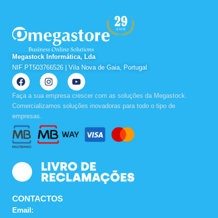
Megastock Informática, Lda
NIF PT503766526 | Vila Nova de Gaia, Portugal
F
I
Y
a
n
o
c
s
u
Faça a sua empresa crescer com as soluções da Megastock.
e
t
t
Comercializamos soluções inovadoras para todo o tipo de
b
a
u
empresas.
o
g
b
o
r
e
k
a
m
CONTACTOS
Email: