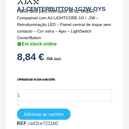
AJ-CENTERBUTTON-1G2W-OYS
Painel táctil para interruptor de luz simples –
Compatível com AJ-LIGHTCORE-1G / -2W –
Retroiluminação LED – Painel central de toque sem
contacto – Cor ostra – Ajax – LightSwitch
CenterButton
Em stock online
8,84
€
IVA incl.
IVA Incluído à Taxa de 23%
Limitado ao stock existente.
Quantidade
-
de
AJ-
CENTERBUTTON-
+
1G2W-
OYS
Adicionar ao carrinho
REF
ca43ce7211b0