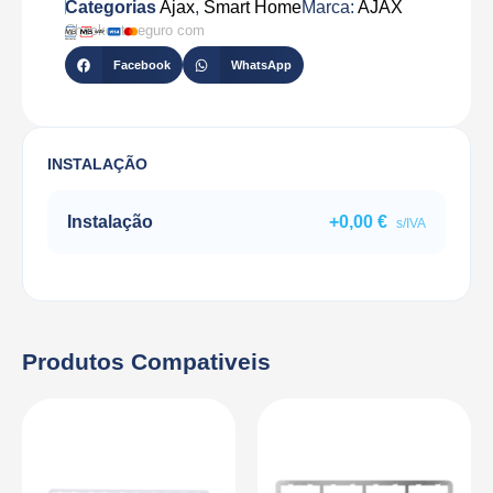
Categorias
Ajax
,
Smart Home
Marca:
AJAX
Checkout seguro com
Facebook
WhatsApp
INSTALAÇÃO
Instalação
+
0,00
€
s/IVA
Produtos Compativeis