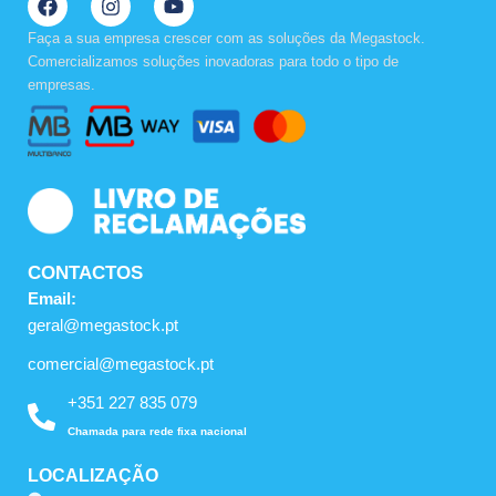
a
n
o
c
s
u
Faça a sua empresa crescer com as soluções da Megastock.
e
t
t
Comercializamos soluções inovadoras para todo o tipo de
b
a
u
empresas.
o
g
b
o
r
e
k
a
m
CONTACTOS
Email:
geral@megastock.pt
comercial@megastock.pt
+351 227 835 079
Chamada para rede fixa nacional
LOCALIZAÇÃO