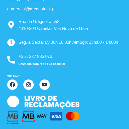
comercial@megastock.pt
Rua da Urtigueira 552
4410-304 Canelas Vila Nova de Gaia
Seg. a Sexta: 09:00h 18:00h Almoço: 13h:00 - 14:00h
+351 227 835 079
Chamada para rede fixa nacional
SIGA-NOS
F
I
Y
a
n
o
c
s
u
e
t
t
b
a
u
o
g
b
o
r
e
k
a
m