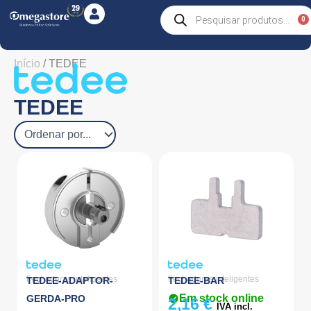
Skip
Products
0
C
search
to
content
Início
/ TEDEE
TEDEE
Fechaduras inteligentes
Fechaduras inteligentes
TEDEE-ADAPTOR-
TEDEE-BAR
Em stock online
GERDA-PRO
2,16
€
IVA incl.