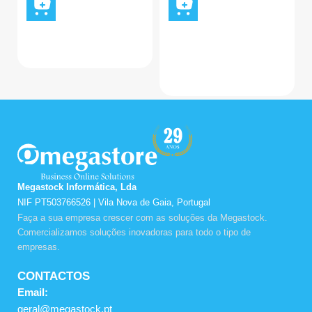
Megastock Informática, Lda
NIF PT503766526 | Vila Nova de Gaia, Portugal
Faça a sua empresa crescer com as soluções da Megastock.
Comercializamos soluções inovadoras para todo o tipo de
empresas.
CONTACTOS
Email:
geral@megastock.pt