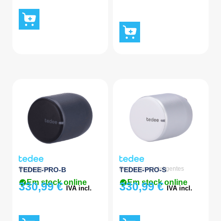
Fechaduras
Fechaduras inteligentes
TEDEE-PRO-B
TEDEE-PRO-S
Em stock online
Em stock online
330,99
€
330,99
€
IVA incl.
IVA incl.