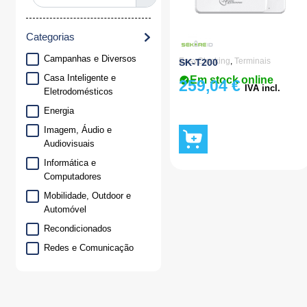
Categorias
Campanhas e Diversos
EasyClocking
,
Terminais
SK-T200
Casa Inteligente e
Em stock online
259,04
€
IVA incl.
Eletrodomésticos
Energia
Imagem, Áudio e
Audiovisuais
Informática e
Computadores
Mobilidade, Outdoor e
Automóvel
Recondicionados
Redes e Comunicação
Segurança e
Videovigilância
Smartphones e Wearables