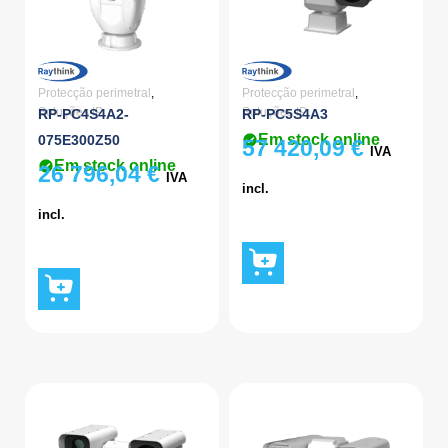
Protecção perimetral
,
Protecção perimetral
,
Soluções IP
Soluções IP
RP-PC4S4A2-
RP-PC5S4A3
Em stock online
075E300Z50
57 420,09
€
IVA
Em stock online
26 796,04
€
IVA
incl.
incl.