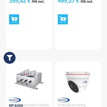
155,42
€
499,37
€
IVA incl.
IVA incl.
Infiray
,
Suportes para Câmaras
Protecção perimetral
,
RP-EX08