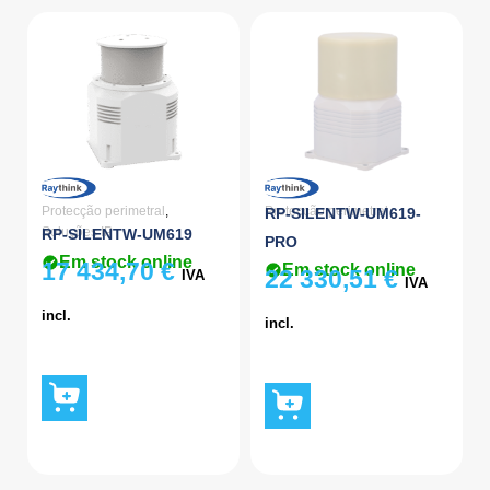
Protecção perimetral
,
Protecção perimetral
RP-SILENTW-UM619-
Soluções IP
RP-SILENTW-UM619
PRO
Em stock online
17 434,70
€
Em stock online
22 330,51
€
IVA
IVA
incl.
incl.