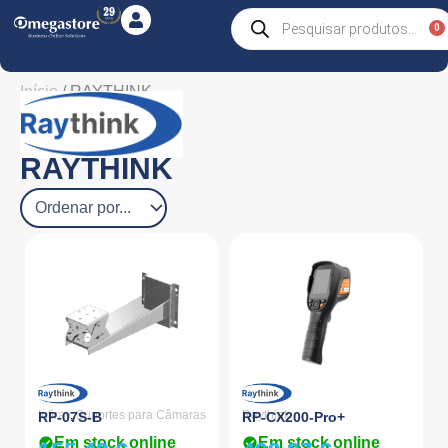
Skip
Products
0
C
search
to
content
Início
/ RAYTHINK
RAYTHINK
Infiray
,
Suportes para Câmaras
Raythink
RP-07S-B
RP-CX200-Pro+
Em stock online
Em stock online