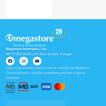
Megastock Informática, Lda
NIF PT503766526 | Vila Nova de Gaia, Portugal
F
I
Y
a
n
o
c
s
u
Faça a sua empresa crescer com as soluções da Megastock.
e
t
t
Comercializamos soluções inovadoras para todo o tipo de
b
a
u
empresas.
o
g
b
o
r
e
k
a
m