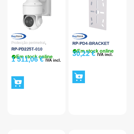
Protecção perimetral
,
Infiray
RP-PD4-BRACKET
Soluções IP
RP-PD225T-010
Em stock online
30,22
€
IVA incl.
Em stock online
1 511,06
€
IVA incl.