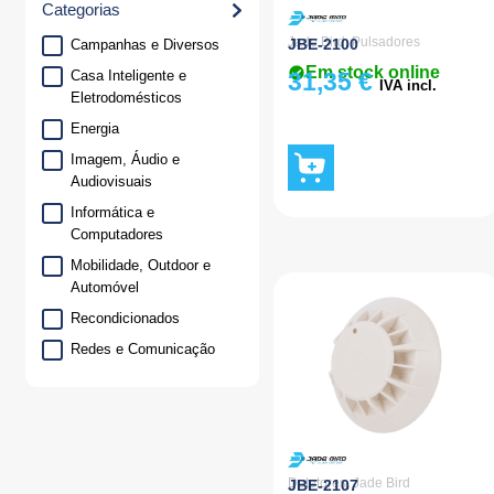
Categorias
Jade Bird
,
Pulsadores
JBE-2100
Campanhas e Diversos
Em stock online
31,35
€
Casa Inteligente e
IVA incl.
Eletrodomésticos
Energia
Imagem, Áudio e
Audiovisuais
Informática e
Computadores
Mobilidade, Outdoor e
Automóvel
Recondicionados
Redes e Comunicação
Segurança e
Videovigilância
Smartphones e Wearables
Detetores
,
Jade Bird
JBE-2107