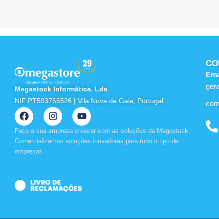
CO
Ema
ger
Megastock Informática, Lda
NIF PT503766526 | Vila Nova de Gaia, Portugal
com
F
I
Y
a
n
o
c
s
u
Faça a sua empresa crescer com as soluções da Megastock.
e
t
t
Comercializamos soluções inovadoras para todo o tipo de
b
a
u
empresas.
o
g
b
o
r
e
k
a
m