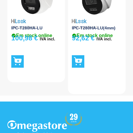
Câmaras Turret
Câmaras Turret
IPC-T280HA-LU
IPC-T280HA-LU(4mm)
Em stock online
Em stock online
100,98
€
92,62
€
IVA incl.
IVA incl.