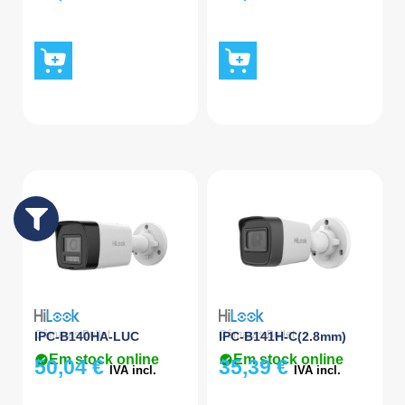
Câmaras Bullet
Câmaras Bullet
IPC-B140HA-LUC
IPC-B141H-C(2.8mm)
Em stock online
Em stock online
50,04
€
35,39
€
IVA incl.
IVA incl.