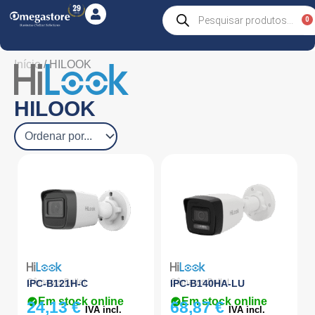
Skip
Products
0
C
search
to
content
Início
/ HILOOK
HILOOK
Câmaras Bullet
Câmaras Bullet
IPC-B121H-C
IPC-B140HA-LU
Em stock online
Em stock online
24,13
€
68,87
€
IVA incl.
IVA incl.