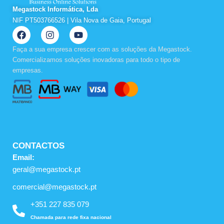
Megastock Informática, Lda
NIF PT503766526 | Vila Nova de Gaia, Portugal
F
I
Y
a
n
o
c
s
u
Faça a sua empresa crescer com as soluções da Megastock.
e
t
t
Comercializamos soluções inovadoras para todo o tipo de
b
a
u
empresas.
o
g
b
o
r
e
k
a
m
CONTACTOS
Email:
geral@megastock.pt
comercial@megastock.pt
+351 227 835 079
Chamada para rede fixa nacional