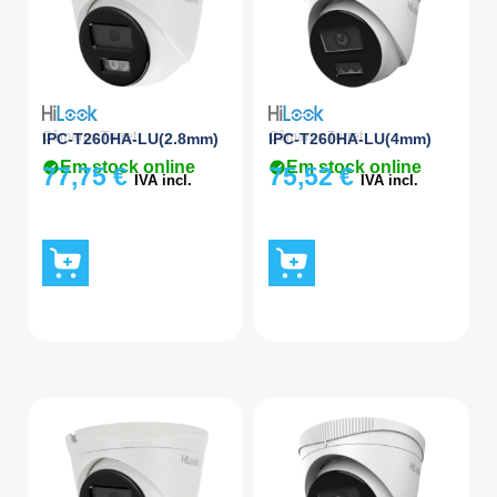
Câmaras Turret
Câmaras Turret
IPC-T260HA-LU(2.8mm)
IPC-T260HA-LU(4mm)
Em stock online
Em stock online
77,75
€
75,52
€
IVA incl.
IVA incl.