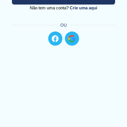
Não tem uma conta?
Crie uma aqui
OU
F
a
c
e
b
o
o
k